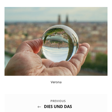
Verona
Previous
Beitragsnavigation
PREVIOUS
DIES UND DAS
Post