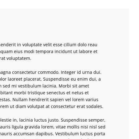
enderit in voluptate velit esse cillum dolo reau
mquam eius modi tempora incidunt ut labore et
at voluptatem.
 magna consectetur commodo. Integer id urna dui.
lor laoreet placerat. Suspendisse eu enim dui, a
m sed mi vestibulum lacinia. Morbi sit amet
bitant morbi tristique senectus et netus et
stas. Nullam hendrerit sapien vel lorem varius
rem ut diam volutpat at consectetur erat sodales.
lestie in, lacinia luctus justo. Suspendisse semper,
auris ligula gravida lorem, vitae mollis nisi nisl sed
 mauris accumsan dapibus. Vestibulum luctus porta