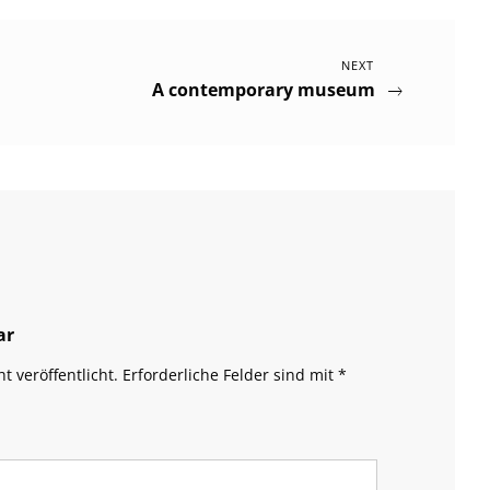
Next
NEXT
A contemporary museum
Post
ar
t veröffentlicht.
Erforderliche Felder sind mit
*