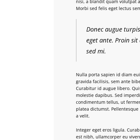
nisi, a blandit quam volutpat 
Morbi sed felis eget lectus sem
Donec augue turpis,
eget ante. Proin si
sed mi.
Nulla porta sapien id diam eu
gravida facilisis, sem ante bi
Curabitur id augue libero. Qu
molestie dapibus. Sed imperdiet
condimentum tellus, ut fermen
platea dictumst. Pellentesque
a velit.
Integer eget eros ligula. Curab
est nibh, ullamcorper eu viverr