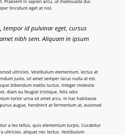
at. Praesent in sapien arcu, ut malesuada dui.
per tincidunt eget at nisl.
 tempor id pulvinar eget, cursus
t amet nibh sem. Aliquam in ipsum
ismod ultricies. Vestibulum elementum, lectus at
bendum justo, sit amet semper lacus nulla at est.
isque bibendum mattis luctus. Integer molestie
, diam eu feugiat tristique, felis odio
tum tortor urna sit amet arcu. In hac habitasse
 purus augue, hendrerit at fermentum at, euismod
itur a leo tellus, quis elementum turpis. Curabitur
a ultricies, aliquet nec lectus. Vestibulum