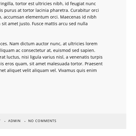
illa, tortor est ultricies nibh, id feugiat nunc
s purus at tortor lacinia pharetra. Curabitur orci
in, accumsan elementum orci. Maecenas id nibh
n sit amet justo. Fusce mattis arcu sed nulla
ices. Nam dictum auctor nunc, at ultricies lorem
 aliquam ac consectetur at, euismod sed sapien.
t luctus, nisi ligula varius nisl, a venenatis turpis
s eros quam, sit amet malesuada tortor. Praesent
met aliquet velit aliquam vel. Vivamus quis enim
7
ADMIN
NO COMMENTS